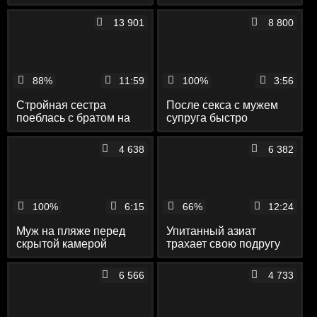
душе перед скрытой
перед скрытой камерой
камерой
13 901
8 800
88%
11:59
100%
3:56
Стройная сестра
После секса с мужем
поеблась с братом на
супруга быстро
диване перед скрытой
мастурбирует перед
камерой
скрытой камерой
4 638
6 382
100%
6:15
66%
12:24
Муж на пляже перед
Упитанный азиат
скрытой камерой
трахает свою подругу
ласкает бритую вагину
на кровати перед
длинноногой жены
скрытой камерой
6 566
4 733