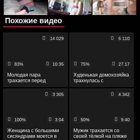
Похожие видео
14 029
6 110
83%
10:35
75%
27:17
Молодая пара
Худенькая домохозяйка
трахается перед
трахнулась с
скрытой камерой в
начальником мужа
туалете клуба
перед скрытой камерой
3 305
4 342
100%
3:04
50%
9:40
Женщина с большими
Мужик трахается со
сисяндрами моется в
своей тёлкой на пляже