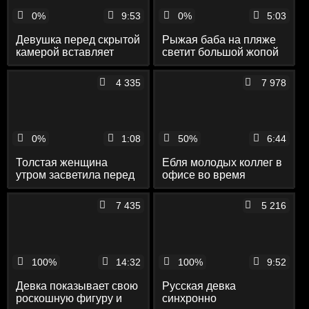
0%
9:53
0%
5:03
Девушка перед скрытой
Рыжая баба на пляже
камерой вставляет
светит большой жопой
красивой брюнетке в
и писькой перед
клитор пирсинг
скрытой камерой
4 335
7 978
0%
1:08
50%
6:44
Толстая женщина
Ебля молодых коллег в
утром засветила перед
офисе во время
скрытой камерой свои
обеденного перерыва
натуральные дойки
перед скрытой камерой
7 435
5 216
100%
14:32
100%
9:52
Девка показывает свою
Русская девка
роскошную фигуру и
синхронно