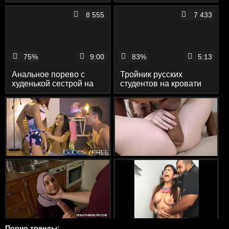
мастурбирует перед
мастурбирует пизду с
камерой
парнем перед камерой
8 555
7 433
75%
9:00
83%
5:13
Анальное порево с
Тройник русских
худенькой сестрой на
студентов на кровати
полу раком снятое
перед камерой
скрытой камерой
Порно тренды: